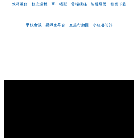
教師進修
校安通報
單一帳號
雲端硬碟
智慧網管
檔案下載
學校會議
親師生平台
生態行動團
小紅書防詐