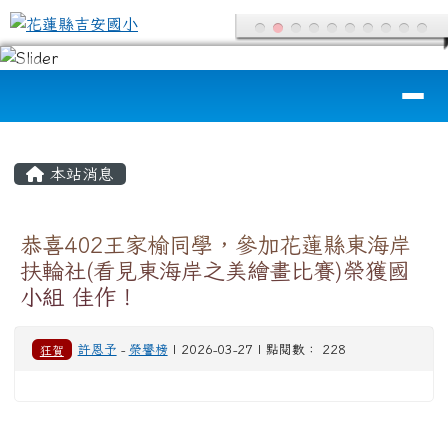
花蓮縣吉安國小
跳至主內容區
導覽列
頁尾區域
主內容區域
本站消息
恭喜402王家榆同學，參加花蓮縣東海岸
扶輪社(看見東海岸之美繪畫比賽)榮獲國
小組 佳作！
狂賀
許恩予
-
榮譽榜
| 2026-03-27 | 點閱數： 228