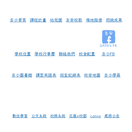
左邊區域內容
吉小首頁
課程計畫
幼兒園
吉安校歌
場地租借
班級成果
學校位置
學校行事曆
聯絡我們
校舍配置
吉小FB
吉小圖書館
課室英語表
巡堂紀錄表
校安地圖
吉小學區
數位學習
公文系統
校務系統
花蓮e校園
canva
處務公告