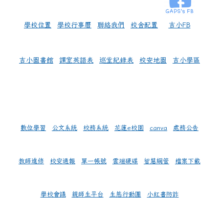
學校位置
學校行事曆
聯絡我們
校舍配置
吉小FB
吉小圖書館
課室英語表
巡堂紀錄表
校安地圖
吉小學區
數位學習
公文系統
校務系統
花蓮e校園
canva
處務公告
教師進修
校安通報
單一帳號
雲端硬碟
智慧網管
檔案下載
學校會議
親師生平台
生態行動團
小紅書防詐