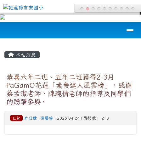
花蓮縣吉安國小
跳至主內容區
導覽列
頁尾區域
主內容區域
本站消息
恭喜六年二班、五年二班獲得2-3月
PaGamO花蓮「素養達人風雲榜」，感謝
蔡孟潔老師、陳琬倩老師的指導及同學們
的踴躍參與。
狂賀
邱仕騰
-
榮譽榜
| 2026-04-24 | 點閱數： 218