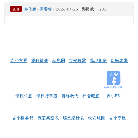
狂賀
邱仕騰
-
榮譽榜
| 2026-04-25 | 點閱數： 233
左邊區域內容
吉小首頁
課程計畫
幼兒園
吉安校歌
場地租借
班級成果
學校位置
學校行事曆
聯絡我們
校舍配置
吉小FB
吉小圖書館
課室英語表
巡堂紀錄表
校安地圖
吉小學區