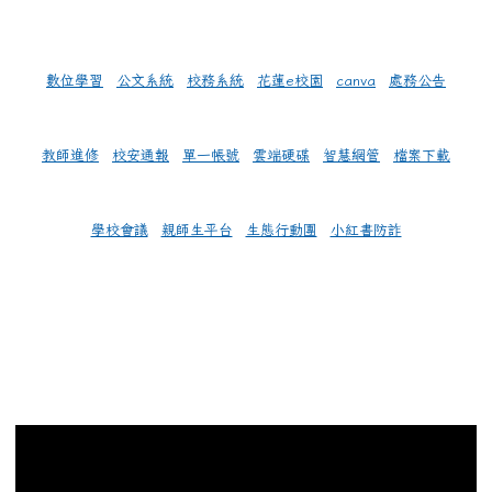
數位學習
公文系統
校務系統
花蓮e校園
canva
處務公告
教師進修
校安通報
單一帳號
雲端硬碟
智慧網管
檔案下載
學校會議
親師生平台
生態行動團
小紅書防詐