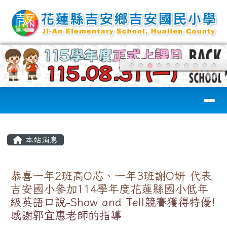
花蓮縣吉安國小
跳至主內容區
導覽列
頁尾區域
主內容區域
本站消息
恭喜一年2班高O芯、一年3班謝O妍 代表
吉安國小參加114學年度花蓮縣國小低年
級英語口說-Show and Tell競賽獲得特優!
感謝郭宜惠老師的指導