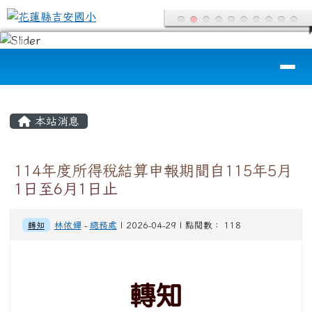
花蓮縣吉安國小
跳至主內容區
導覽列
頁尾區域
主內容區域
本站消息
114年度所得稅結算申報期間自115年5月
1日至6月1日止
轉知
林依嬋
-
總務處
| 2026-04-29 | 點閱數： 118
轉知