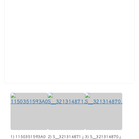
1) 1150351593A0
2) S__321314871.j
3) S__321314870.j