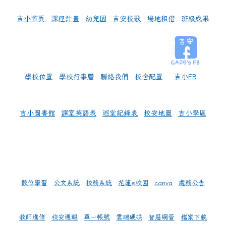
吉小首頁
課程計畫
幼兒園
吉安校歌
場地租借
班級成果
學校位置
學校行事曆
聯絡我們
校舍配置
吉小FB
吉小圖書館
課室英語表
巡堂紀錄表
校安地圖
吉小學區
數位學習
公文系統
校務系統
花蓮e校園
canva
處務公告
教師進修
校安通報
單一帳號
雲端硬碟
智慧網管
檔案下載