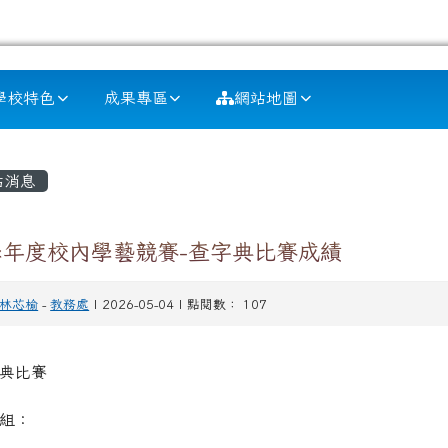
學校特色
成果專區
網站地圖
容區域
站消息
4學年度校內學藝競賽-查字典比賽成績
林芯榆
-
教務處
| 2026-05-04 | 點閱數： 107
典比賽
組：