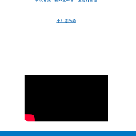
學校會議
親師生平台
生態行動團
小紅書防詐