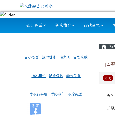
跳至主內容區
花蓮縣吉安國小
導覽列
公告專區
學校簡介
行政處室
頁尾區域
左邊區域內容
主內
本
吉小首頁
課程計畫
幼兒園
吉安校歌
11
場地租借
班級成果
學校位置
狂賀
學校行事曆
聯絡我們
校舍配置
查字
三級