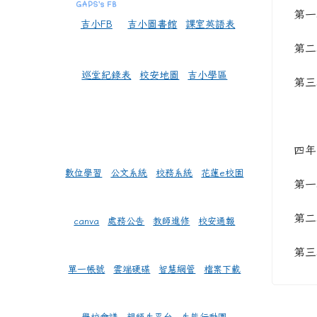
第一
吉小FB
吉小圖書館
課室英語表
第二
巡堂紀錄表
校安地圖
吉小學區
第三
四年
數位學習
公文系統
校務系統
花蓮e校園
第一
第二
canva
處務公告
教師進修
校安通報
第三
單一帳號
雲端硬碟
智慧網管
檔案下載