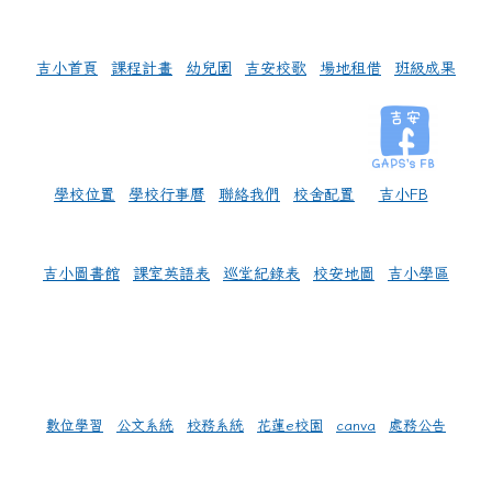
左邊區域內容
吉小首頁
課程計畫
幼兒園
吉安校歌
場地租借
班級成果
學校位置
學校行事曆
聯絡我們
校舍配置
吉小FB
吉小圖書館
課室英語表
巡堂紀錄表
校安地圖
吉小學區
數位學習
公文系統
校務系統
花蓮e校園
canva
處務公告