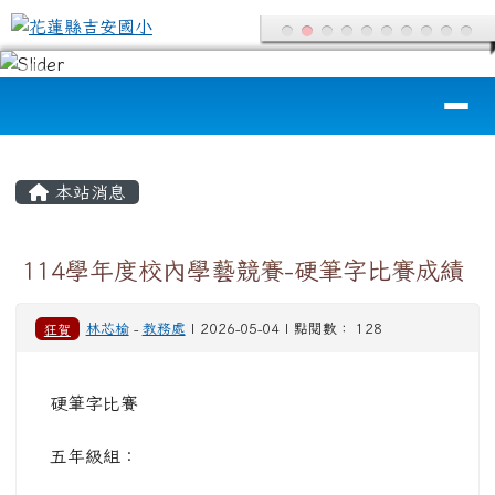
花蓮縣吉安國小
跳至主內容區
導覽列
頁尾區域
主內容區域
本站消息
114學年度校內學藝競賽-硬筆字比賽成績
狂賀
林芯榆
-
教務處
| 2026-05-04 | 點閱數： 128
硬筆字比賽
五年級組：