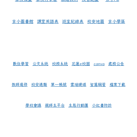
吉小圖書館
課室英語表
巡堂紀錄表
校安地圖
吉小學區
數位學習
公文系統
校務系統
花蓮e校園
canva
處務公告
教師進修
校安通報
單一帳號
雲端硬碟
智慧網管
檔案下載
學校會議
親師生平台
生態行動團
小紅書防詐