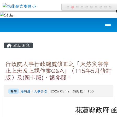
花蓮縣吉安國小
跳至主內容區
導覽列
頁尾區域
主內容區域
本站消息
行政院人事行政總處修正之「天然災害停
止上班及上課作業Q&A」（115年5月修訂
版）及(圖卡版)，請參閱。
轉知
潘純慧
-
人事公告
| 2026-05-12 | 點閱數： 105
花蓮縣政府 