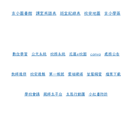
吉小圖書館
課室英語表
巡堂紀錄表
校安地圖
吉小學區
數位學習
公文系統
校務系統
花蓮e校園
canva
處務公告
教師進修
校安通報
單一帳號
雲端硬碟
智慧網管
檔案下載
學校會議
親師生平台
生態行動團
小紅書防詐