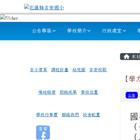
跳至主內容區
花蓮縣吉安國小
導覽列
公告專區
學校簡介
行政處室
頁尾區域
左邊區域內容
主內
本
吉小首頁
課程計畫
幼兒園
吉安校歌
【學
場地租借
班級成果
學校位置
公告
國
學校行事曆
聯絡我們
校舍配置
（
（