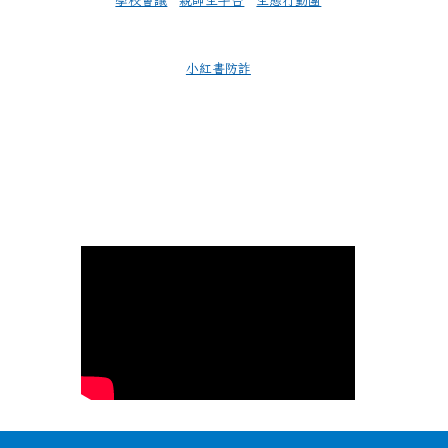
學校會議
親師生平台
生態行動團
小紅書防詐