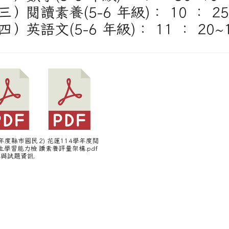
三）閱讀素養(5-6 年級)： 10 ： 25~
四）英語文(5-6 年級)： 11 ： 20~1
15年度縣市國民
2) 花蓮114學年度閱
生學習能力檢
讀素養評量架構.pdf
測與試題資訊.