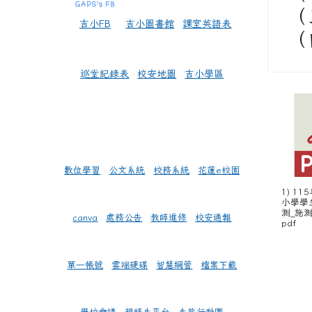
（
吉小FB
吉小圖書館
課室英語表
（
巡堂紀錄表
校安地圖
吉小學區
數位學習
公文系統
校務系統
花蓮e校園
1) 1
小學學
測_施
canva
處務公告
教師進修
校安通報
pdf
單一帳號
雲端硬碟
智慧網管
檔案下載