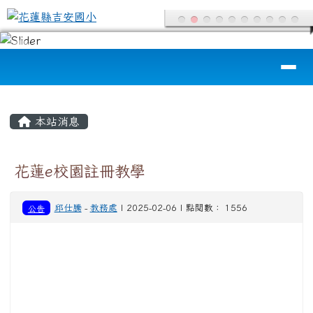
花蓮縣吉安國小
跳至主內容區
導覽列
頁尾區域
主內容區域
本站消息
花蓮e校園註冊教學
公告
邱仕騰
-
教務處
| 2025-02-06 | 點閱數： 1556