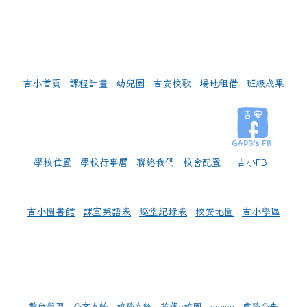
左邊區域內容
吉小首頁
課程計畫
幼兒園
吉安校歌
場地租借
班級成果
學校位置
學校行事曆
聯絡我們
校舍配置
吉小FB
吉小圖書館
課室英語表
巡堂紀錄表
校安地圖
吉小學區
數位學習
公文系統
校務系統
花蓮e校園
canva
處務公告