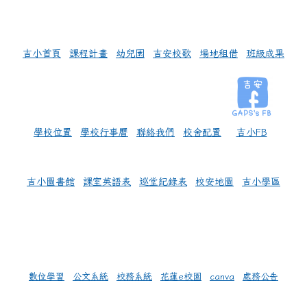
左邊區域內容
吉小首頁
課程計畫
幼兒園
吉安校歌
場地租借
班級成果
學校位置
學校行事曆
聯絡我們
校舍配置
吉小FB
吉小圖書館
課室英語表
巡堂紀錄表
校安地圖
吉小學區
數位學習
公文系統
校務系統
花蓮e校園
canva
處務公告