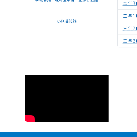
學校會議
親師生平台
生態行動團
二年3
三年1
小紅書防詐
三年2
三年3