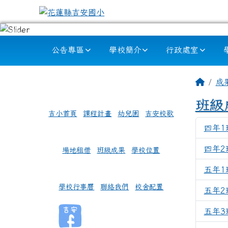
跳至主內容區
花蓮縣吉安國小
導覽列
公告專區
學校簡介
行政處室
頁尾區域
左邊區域內容
主內
回首
成
班級
吉小首頁
課程計畫
幼兒園
吉安校歌
四年1
四年2
場地租借
班級成果
學校位置
五年1
學校行事曆
聯絡我們
校舍配置
五年2
五年3