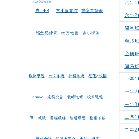
六年1
吉小FB
吉小圖書館
課室英語表
六年2
海星
巡堂紀錄表
校安地圖
吉小學區
海豚
企鵝
海馬
數位學習
公文系統
校務系統
花蓮e校園
一年1
一年2
canva
處務公告
教師進修
校安通報
一年3
二年1
單一帳號
雲端硬碟
智慧網管
檔案下載
二年2