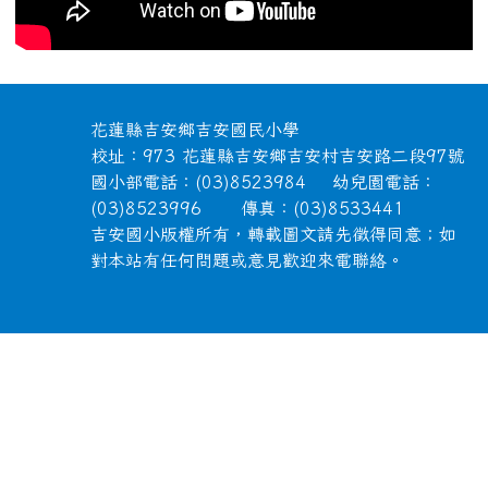
頁尾區域內容
花蓮縣吉安鄉吉安國民小學
校址：973 花蓮縣吉安鄉吉安村吉安路二段97號
國小部電話：(03)8523984 幼兒園電話：
(03)8523996 傳真：(03)8533441
吉安國小版權所有，轉載圖文請先徵得同意；如
對本站有任何問題或意見歡迎來電聯絡。