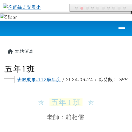
花蓮縣吉安國小
跳至主內容區
導覽列
頁尾區域
主內容區域
本站消息
五年1班
班級成果-112學年度
/ 2024-09-24 / 點閱數： 399
✮
五年 1 班
✮
老師：賴相儒