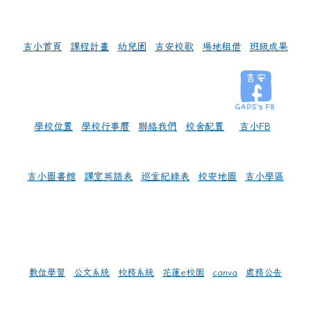
左邊區域內容
吉小首頁
課程計畫
幼兒園
吉安校歌
場地租借
班級成果
學校位置
學校行事曆
聯絡我們
校舍配置
吉小FB
吉小圖書館
課室英語表
巡堂紀錄表
校安地圖
吉小學區
數位學習
公文系統
校務系統
花蓮e校園
canva
處務公告