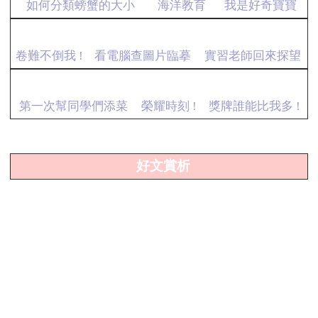
如何分類螃蟹的大小
海洋教育
我是好奇寶寶
卷難不倒我 !
看電腦查圖片臨摹
實習老師回來探望
第一次幫同學們添菜
榮耀時刻 !
獎牌誰能比我多 !
好文賞析