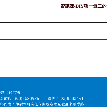
資訊課-
DIY
獨一無二的
安路二段97號
電話：(03)8523996 傳真：(03)8533441
徵得同意；如對本站有任何問題或意見歡迎來電聯絡。