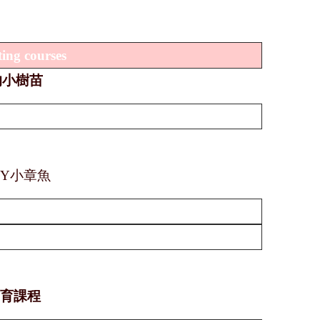
ting courses
的小樹苗
IY
小章魚
食育課程