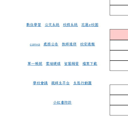
數位學習
公文系統
校務系統
花蓮e校園
canva
處務公告
教師進修
校安通報
單一帳號
雲端硬碟
智慧網管
檔案下載
學校會議
親師生平台
生態行動團
小紅書防詐