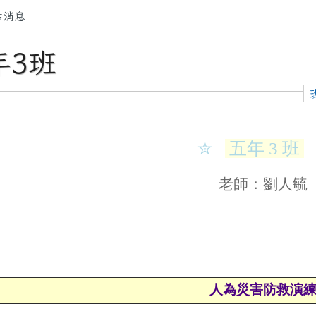
容區域
站消息
年3班
✮
五年 3 班
老師：劉人毓
人為災害防救演