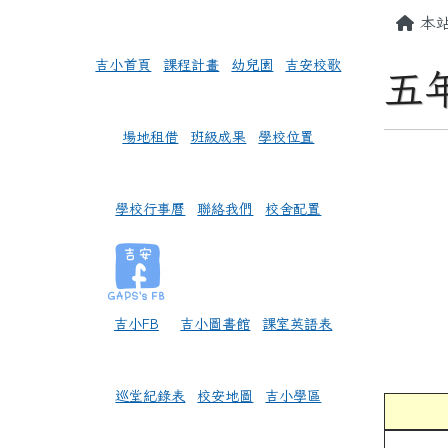
頁尾區域
左邊區域內容
主內
本
吉小首頁
課程計畫
幼兒園
吉安校歌
五
場地租借
班級成果
學校位置
學校行事曆
聯絡我們
校舍配置
吉小FB
吉小圖書館
課室英語表
巡堂紀錄表
校安地圖
吉小學區