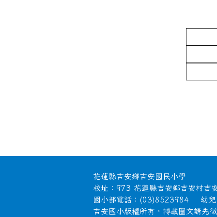
頁尾區域內容
花蓮縣吉安鄉吉安國民小學
校址：973 花蓮縣吉安鄉吉安村吉
國小部電話：(03)8523984 幼兒園
吉安國小版權所有，轉載圖文請先