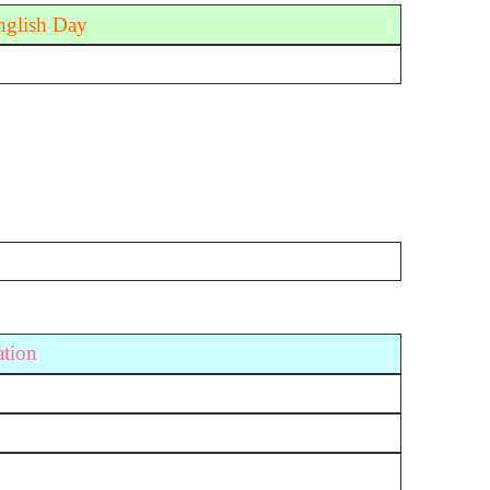
nglish Day
ation