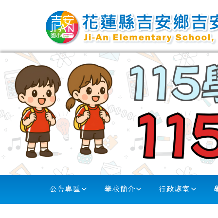
跳至主內容區
花蓮縣吉安國小
導覽列
公告專區
學校簡介
行政處室