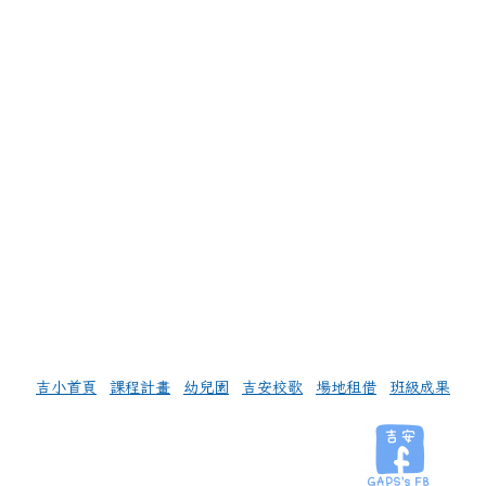
左邊區域內容
吉小首頁
課程計畫
幼兒園
吉安校歌
場地租借
班級成果