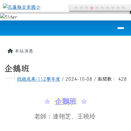
花蓮縣吉安國小
跳至主內容區
導覽列
頁尾區域
主內容區域
本站消息
企鵝班
班級成果-112學年度
/ 2024-10-08 / 點閱數： 428
✮
企鵝班
✮
老師：連翎芝、王曉玲