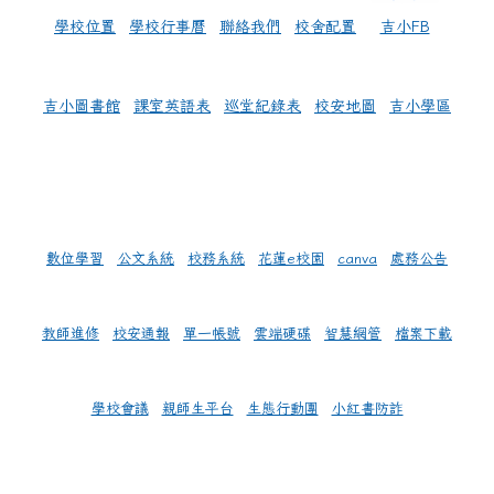
學校位置
學校行事曆
聯絡我們
校舍配置
吉小FB
吉小圖書館
課室英語表
巡堂紀錄表
校安地圖
吉小學區
數位學習
公文系統
校務系統
花蓮e校園
canva
處務公告
教師進修
校安通報
單一帳號
雲端硬碟
智慧網管
檔案下載
學校會議
親師生平台
生態行動團
小紅書防詐