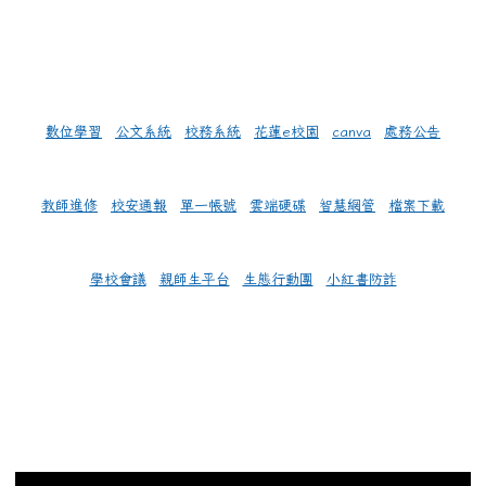
數位學習
公文系統
校務系統
花蓮e校園
canva
處務公告
教師進修
校安通報
單一帳號
雲端硬碟
智慧網管
檔案下載
學校會議
親師生平台
生態行動團
小紅書防詐