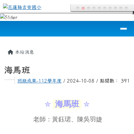
花蓮縣吉安國小
跳至主內容區
導覽列
頁尾區域
主內容區域
本站消息
海馬班
班級成果-112學年度
/ 2024-10-08 / 點閱數： 391
海馬班
✮
✮
老師：黃鈺珺、陳吳羽婕