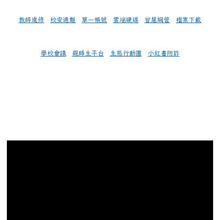
教師進修
校安通報
單一帳號
雲端硬碟
智慧網管
檔案下載
學校會議
親師生平台
生態行動團
小紅書防詐