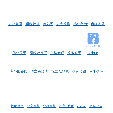
左邊區域內容
吉小首頁
課程計畫
幼兒園
吉安校歌
場地租借
班級成果
學校位置
學校行事曆
聯絡我們
校舍配置
吉小FB
吉小圖書館
課室英語表
巡堂紀錄表
校安地圖
吉小學區
數位學習
公文系統
校務系統
花蓮e校園
canva
處務公告