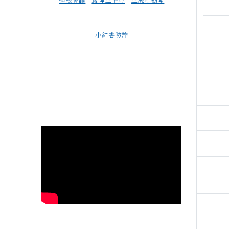
學校會議
親師生平台
生態行動團
小紅書防詐