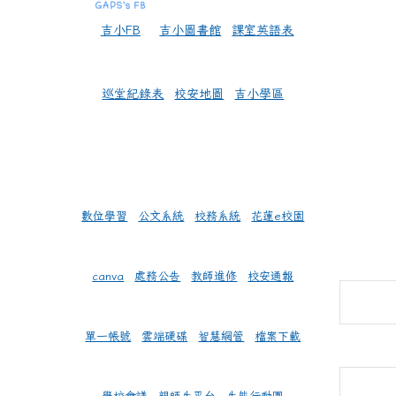
吉小FB
吉小圖書館
課室英語表
巡堂紀錄表
校安地圖
吉小學區
數位學習
公文系統
校務系統
花蓮e校園
canva
處務公告
教師進修
校安通報
單一帳號
雲端硬碟
智慧網管
檔案下載