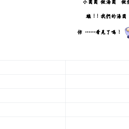
小圓圓 做湯圓 做
瞧 ! ! 我們的湯圓
你 ……看見了嗎 ?