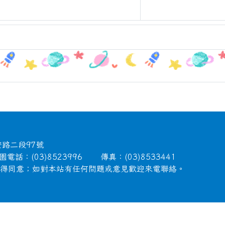
安路二段97號
電話：(03)8523996 傳真：(03)8533441
徵得同意；如對本站有任何問題或意見歡迎來電聯絡。