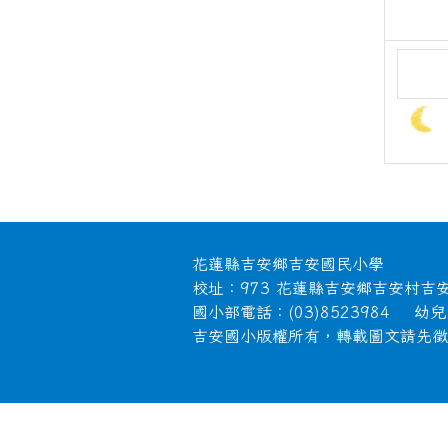
頁尾區域內容
花蓮縣吉安鄉吉安國民小學
校址：973 花蓮縣吉安鄉吉安村吉
國小部電話：(03)8523984 幼兒園
吉安國小版權所有，轉載圖文請先