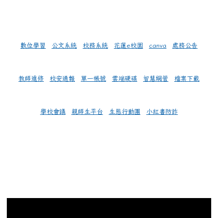
數位學習
公文系統
校務系統
花蓮e校園
canva
處務公告
教師進修
校安通報
單一帳號
雲端硬碟
智慧網管
檔案下載
學校會議
親師生平台
生態行動團
小紅書防詐