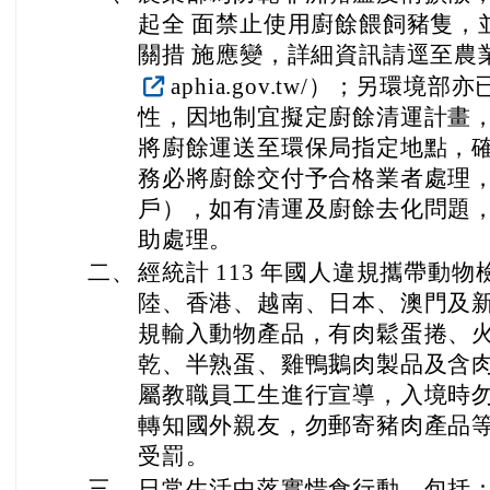
起全 面禁止使用廚餘餵飼豬隻，
關措 施應變，詳細資訊請逕至農業部網頁
aphia.gov.tw/）；另環
性，因地制宜擬定廚餘清運計畫
將廚餘運送至環保局指定地點，
務必將廚餘交付予合格業者處理
戶），如有清運及廚餘去化問題
助處理。
二、
經統計 113 年國人違規攜帶動
陸、香港、越南、日本、澳門及
規輸入動物產品，有肉鬆蛋捲、
乾、半熟蛋、雞鴨鵝肉製品及含
屬教職員工生進行宣導，入境時
轉知國外親友，勿郵寄豬肉產品
受罰。
三、
日常生活中落實惜食行動，包括