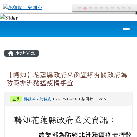
花蓮縣吉安國小
跳至主內容區
導覽列
頁尾區域
主內容區域
本站消息
【轉知】花蓮縣政府來函宣導有關政府為
防範非洲豬瘟疫情事宜
宣導
鄭筱萍
-
總務處
| 2025-10-30 | 點閱數： 288
轉知花蓮縣政府函文資訊：
一、
農業部為防範非洲豬瘟疫情擴散，已自 1