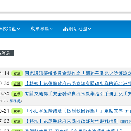
學校特色
成果專區
網站地圖
容區域
站消息
列表
4-14
國家通訊傳播委員會製作之「網路平臺兒少防護設
宣導
0-30
【轉知】花蓮縣政府來函宣導有關政府為防範非洲
宣導
0-30
有關交通部「安全騎乘自行車教學指引手冊」及「
宣導
207 /
學務處
)
0-21
「小紅書風險議題（防制校園詐騙）」重點宣導
宣導
(
邱
7-03
【轉知】花蓮縣政府來函內政部防空避難指引
宣導
(
鄭筱