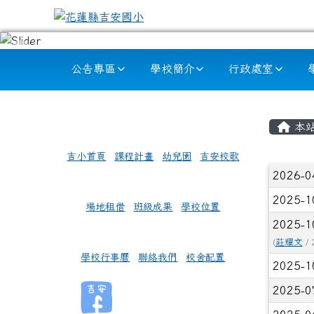
跳至主內容區
花蓮縣吉安國小
導覽列
公告專區
學校簡介
行政處室
頁尾區域
左邊區域內容
主內
本
吉小首頁
課程計畫
幼兒園
吉安校歌
文章
2026-0
2025-1
場地租借
班級成果
學校位置
2025-1
(
莊耀文
/ 
學校行事曆
聯絡我們
校舍配置
2025-1
2025-0