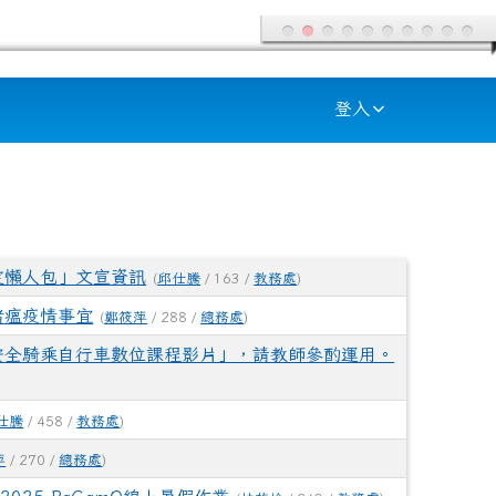
登入
定懶人包」文宣資訊
(
邱仕騰
/ 163 /
教務處
)
豬瘟疫情事宜
(
鄭筱萍
/ 288 /
總務處
)
安全騎乘自行車數位課程影片」，請教師參酌運用。
仕騰
/ 458 /
教務處
)
萍
/ 270 /
總務處
)