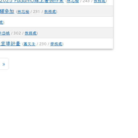
25 PaGamO線上暑假作業
(
林芯榆
/ 243 /
教務處
)
踴躍參加
(
林芯榆
/ 231 /
教務處
)
處
)
李岱娥
/ 302 /
教務處
)
溺宣導計畫
(
蕭又壬
/ 230 /
學務處
)
一頁
最後頁
»