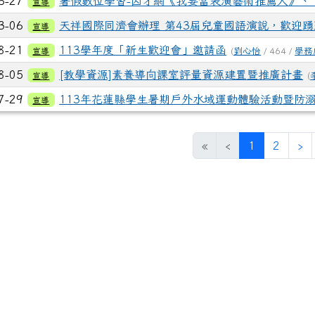
6-27
暑假數位學習-因才網《我要當表演藝術推薦人》、 20
宣導
3-06
天祥國際同濟會辦理 第43屆兒童國語演說，歡迎
宣導
8-21
113學年度「新生歡迎會」邀請函
宣導
(
劉心怡
/ 464 /
學務
8-05
[教學資源]素養導向課室評量資源建置暨推廣計畫
宣導
(
7-29
113年花蓮縣學生暑期戶外水域運動體驗活動暨防
宣導
(目前頁次)
下
«
‹
1
2
›