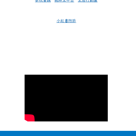
學校會議
親師生平台
生態行動團
小紅書防詐