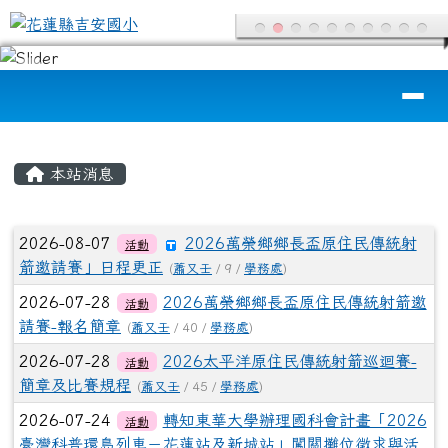
花蓮縣吉安國小
跳至主內容區
導覽列
頁尾區域
主內容區域
本站消息
文章列表
2026-08-07
2026萬榮鄉鄉長盃原住民傳統射
活動
箭邀請賽」日程更正
(
蕭又壬
/ 9 /
學務處
)
2026-07-28
2026萬榮鄉鄉長盃原住民傳統射箭邀
活動
請賽-報名簡章
(
蕭又壬
/ 40 /
學務處
)
2026-07-28
2026太平洋原住民傳統射箭巡迴賽-
活動
簡章及比賽規程
(
蕭又壬
/ 45 /
學務處
)
2026-07-24
轉知東華大學辦理國科會計畫「2026
活動
臺灣科普環島列車－花蓮站及新城站」闖關攤位徵求與活