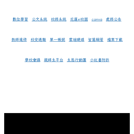
數位學習
公文系統
校務系統
花蓮e校園
canva
處務公告
教師進修
校安通報
單一帳號
雲端硬碟
智慧網管
檔案下載
學校會議
親師生平台
生態行動團
小紅書防詐