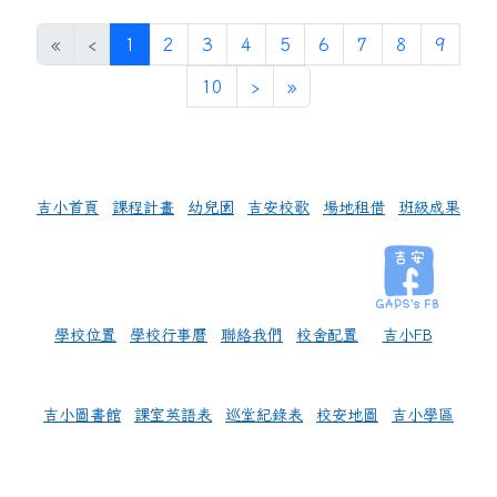
(目前頁次)
«
‹
1
2
3
4
5
6
7
8
9
下一頁
最後頁
10
›
»
左邊區域內容
吉小首頁
課程計畫
幼兒園
吉安校歌
場地租借
班級成果
學校位置
學校行事曆
聯絡我們
校舍配置
吉小FB
吉小圖書館
課室英語表
巡堂紀錄表
校安地圖
吉小學區