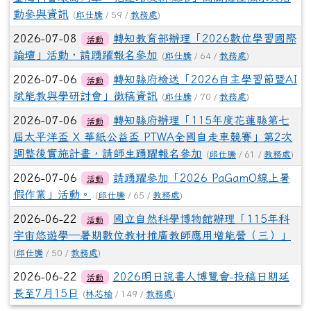
動參與資訊
(
邱仕騰
/ 59 /
教務處
)
2026-07-08
轉知教育部辦理「2026數位學習國際
活動
論壇」活動，請踴躍報名參加
(
邱仕騰
/ 64 /
教務處
)
2026-07-06
轉知縣府檢送「2026自主學習節暨AI
活動
賦能教與學研討會」徵稿資訊
(
邱仕騰
/ 70 /
教務處
)
2026-07-06
轉知縣府辦理「115年度花蓮縣第七
活動
屆太平洋盃 X 華紙公益盃 PTWA全國自走車競賽」第2次
調整後實施計畫，請師生踴躍報名參加
(
邱仕騰
/ 61 /
教務處
)
2026-07-06
請踴躍參加「2026 PaGamO線上暑
活動
假作業」活動。
(
邱仕騰
/ 65 /
教務處
)
2026-06-22
國立自然科學博物館辦理「115年科
活動
宇宙悠遊學—暑期數位教材推廣教師應用增能營（三）」
(
邱仕騰
/ 50 /
教務處
)
2026-06-22
2026明日說書人博覽會-投稿日期延
活動
長至7月15日
(
林芯榆
/ 149 /
教務處
)