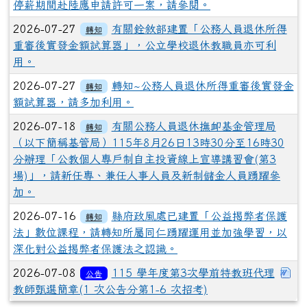
停薪期間赴陸應申請許可一案，請參閱。
2026-07-27
有關銓敘部建置「公務人員退休所得
轉知
重審後實發金額試算器」，公立學校退休教職員亦可利
用。
2026-07-27
轉知~公務人員退休所得重審後實發金
轉知
額試算器，請多加利用。
2026-07-18
有關公務人員退休撫卹基金管理局
轉知
（以下簡稱基管局）115年8月26日13時30分至16時30
分辦理「公教個人專戶制自主投資線上宣導講習會(第3
場)」，請新任專、兼任人事人員及新制儲金人員踴躍參
加。
2026-07-16
縣府政風處已建置「公益揭弊者保護
轉知
法」數位課程，請轉知所屬同仁踴躍運用並加強學習，以
深化對公益揭弊者保護法之認識。
下
2026-07-08
115 學年度第3次學前特教班代理
公告
教師甄選簡章(1 次公告分第1-6 次招考)