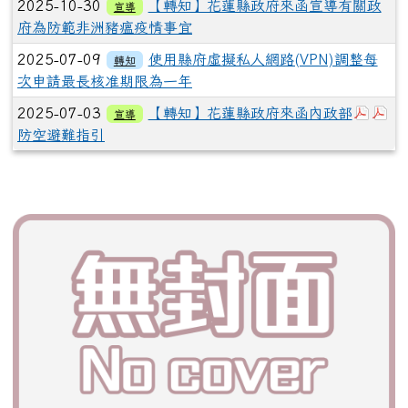
2025-10-30
【轉知】花蓮縣政府來函宣導有關政
宣導
府為防範非洲豬瘟疫情事宜
2025-07-09
使用縣府虛擬私人網路(VPN)調整每
轉知
次申請最長核准期限為一年
下載
下
2025-07-03
【轉知】花蓮縣政府來函內政部
宣導
防空避難指引