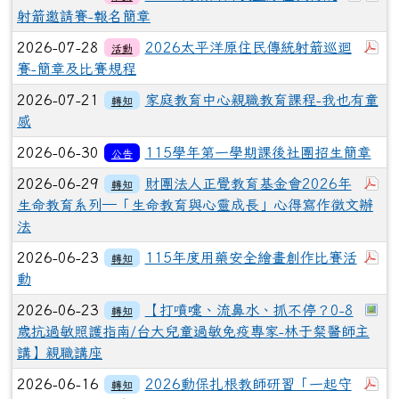
射箭邀請賽-報名簡章
下
2026-07-28
2026太平洋原住民傳統射箭巡迴
活動
賽-簡章及比賽規程
2026-07-21
家庭教育中心親職教育課程-我也有童
轉知
感
2026-06-30
115學年第一學期課後社團招生簡章
公告
下
2026-06-29
財團法人正覺教育基金會2026年
轉知
生命教育系列─「生命教育與心靈成長」心得寫作徵文辦
法
下
2026-06-23
115年度用藥安全繪畫創作比賽活
轉知
動
於
2026-06-23
【打噴嚏、流鼻水、抓不停？0-8
轉知
歲抗過敏照護指南/台大兒童過敏免疫專家-林于粲醫師主
講】親職講座
下
2026-06-16
2026動保扎根教師研習「一起守
轉知