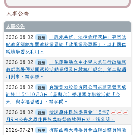
人事公告
人事公告
2026-08-02
「廉能共好．法律倫理深耕」專案法
轉知
紀教育訓練相關教材業置於「政風業務專區」，以利同仁
延續學習及利用。
2026-08-02
「花蓮縣縣立中小學未兼任行政職務
轉知
教師寒暑假期間返校活動事項及日數執行規定」第二點適
用對象，請參照。
2026-08-02
台灣電力股份有限公司花蓮區營業處
轉知
訂於115年10月3日（星期六）辦理單身聯誼活動「今
天，與幸福香遇」，請參閱。
下載：37
下載：
下
2026-08-02
檢送原住民族委員會115年7
轉知
月9日公告之原住民族歲時祭儀放假日期，請參閱。
2026-07-29
有關函轉大陸委員會函釋公務員留職
轉知