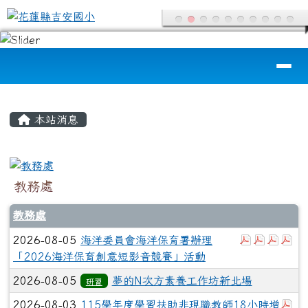
花蓮縣吉安國小
跳至主內容區
導覽列
頁尾區域
主內容區域
本站消息
教務處
教務處
下載：3765
下載：37
下載：
下載
2026-08-05
海洋委員會海洋保育署辦理
「2026海洋保育創意短影音競賽」活動
2026-08-05
夢的N次方素養工作坊新北場
研習
下
2026-08-03
115學年度學習扶助非現職教師18小時增