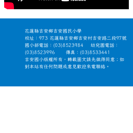
頁尾區域內容
花蓮縣吉安鄉吉安國民小學
校址：973 花蓮縣吉安鄉吉安村吉安路二段97號
國小部電話：(03)8523984 幼兒園電話：
(03)8523996 傳真：(03)8533441
吉安國小版權所有，轉載圖文請先徵得同意；如
對本站有任何問題或意見歡迎來電聯絡。