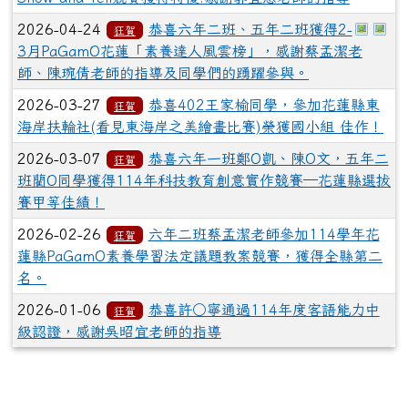
於彈跳
於
2026-04-24
恭喜六年二班、五年二班獲得2-
狂賀
3月PaGamO花蓮「素養達人風雲榜」，感謝蔡孟潔老
師、陳琬倩老師的指導及同學們的踴躍參與。
2026-03-27
恭喜402王家榆同學，參加花蓮縣東
狂賀
海岸扶輪社(看見東海岸之美繪畫比賽)榮獲國小組 佳作！
2026-03-07
恭喜六年一班鄭O凱、陳O文，五年二
狂賀
班藺O同學獲得114年科技教育創意實作競賽—花蓮縣選拔
賽甲等佳績！
2026-02-26
六年二班蔡孟潔老師參加114學年花
狂賀
蓮縣PaGamO素養學習法定議題教案競賽，獲得全縣第二
名。
2026-01-06
恭喜許○寧通過114年度客語能力中
狂賀
級認證，感謝吳昭宜老師的指導