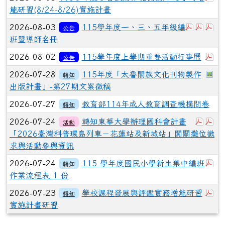
能研習(8/24-8/26)實施計畫
下載：1
下載
下
2026-08-03
115學年度一、三、五年級編
公告
班暨導師名冊
下
2026-08-02
115學年度上學期重要活動行事曆
公告
於
2026-07-28
115年度「太魯閣族文化刊物製作
轉知
出版計畫」-第27期文案徵稿
2026-07-27
教育部114年成人教育調查機構問卷
轉知
下載：
下
2026-07-24
轉知東華大學辦理國科會計畫
活動
「2026臺灣科普環島列車－花蓮站及新城站」闖關攤位徵
求與活動參與資訊
下
2026-07-24
115 學年度國民小學新生集中編班
轉知
作業流程表 1 份
下
2026-07-23
學校課程發展與評鑑實務增能研習
轉知
實施計畫研習