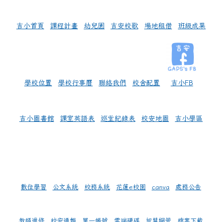
吉小首頁
課程計畫
幼兒園
吉安校歌
場地租借
班級成果
學校位置
學校行事曆
聯絡我們
校舍配置
吉小FB
吉小圖書館
課室英語表
巡堂紀錄表
校安地圖
吉小學區
數位學習
公文系統
校務系統
花蓮e校園
canva
處務公告
教師進修
校安通報
單一帳號
雲端硬碟
智慧網管
檔案下載