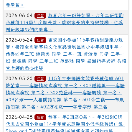
養學習。
2026-06-04
恭喜六年一班許芷寧、六年二班衛畇
狂賀
朵獲得114學年度縣長獎，感謝家長的支持與鼓勵，也感
謝班級導師們的教導。
2026-05-24
吉安國小參加115年客語對話能力競
狂賀
賽，榮獲全國賽客語文化重點發展區國小中年級組甲等，
恭喜四年三班 鍾德美 同學 三年一班 曾渝喬 同學 三年一
班 鍾德慧 同學 三年二班 范盛琳 同學 感謝指導老師 吳昭
宜老師的悉心指導
2026-05-20
115年吉安鄉語文競賽榮獲佳績-601
狂賀
許芷寧──客語情境式演說 第一名、403鍾德美──客語
情境式演說 第二名、302范盛琳──客語朗讀 第一名、
403呂雉──太魯閣語朗讀 第二名、501余芷儀──布農
語朗讀 第二名、402方柏崴──字音字形 第三名
2026-04-25
恭喜一年2班高O芯、一年3班謝O妍
狂賀
代表吉安國小參加114學年度花蓮縣國小低年級英語口說-
Show and Tell競賽獲得特優!感謝郭宜惠老師的指導