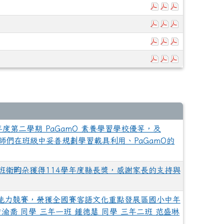
下載：114.11月
下載：114.1
下載：114
下載：114.10月
下載：114.1
下載：114
下載：114.9月平
下載：114.9
下載：114
下載：114年8月
下載：114年
下載：114年
年度第二學期 PaGamO 素養學習學校優等，及
師們在班級中妥善規劃學習載具利用、PaGamO的
班衛畇朵獲得114學年度縣長獎，感謝家長的支持與
話能力競賽，榮獲全國賽客語文化重點發展區國小中年
渝喬 同學 三年一班 鍾德慧 同學 三年二班 范盛琳