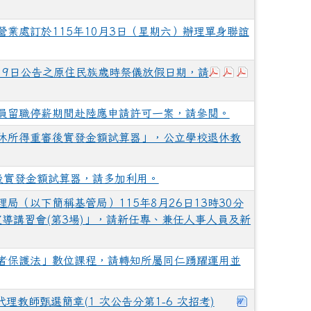
業處訂於115年10月3日（星期六）辦理單身聯誼
下載：376550000
下載：3765500
下載：37655
月9日公告之原住民族歲時祭儀放假日期，請
員留職停薪期間赴陸應申請許可一案，請參閱。
休所得重審後實發金額試算器」，公立學校退休教
後實發金額試算器，請多加利用。
局（以下簡稱基管局）115年8月26日13時30分
宣導講習會(第3場)」，請新任專、兼任人事人員及新
者保護法」數位課程，請轉知所屬同仁踴躍運用並
下載：115
代理教師甄選簡章(1 次公告分第1-6 次招考)