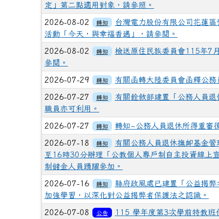
定」第二點適用對象，請參照。
2026-08-02
台灣電力股份有限公司花蓮區營
轉知
活動「今天，與幸福香遇」，請參閱。
2026-08-02
檢送原住民族委員會115年7
轉知
參閱。
2026-07-29
有關函轉大陸委員會函釋公務
轉知
2026-07-27
有關銓敘部建置「公務人員退
轉知
職員亦可利用。
2026-07-27
轉知~公務人員退休所得重審
轉知
2026-07-18
有關公務人員退休撫卹基金管理
轉知
至16時30分辦理「公教個人專戶制自主投資線上
制儲金人員踴躍參加。
2026-07-16
縣府政風處已建置「公益揭弊
轉知
加強學習，以深化對公益揭弊者保護法之認識。
2026-07-08
115 學年度第3次學前特教班
公告