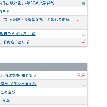
於彈跳視窗觀
製作出版計畫」-第27期文案徵稿
構問卷
下載：3765500
下載：37655
「2026臺灣科普環島列車－花蓮站及新城
下載：花蓮縣
編班作業流程表 1 份
下載：學校
研習實施計畫研習
下載：報名表.p
下載：報名簡
統射箭邀請賽-報名簡章
下載：簡章及
巡迴賽-簡章及比賽規程
我也有童感
生簡章