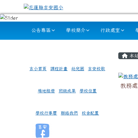
跳至主內容區
花蓮縣吉安國小
導覽列
公告專區
學校簡介
行政處室
頁尾區域
左邊區域內容
主內
本
吉小首頁
課程計畫
幼兒園
吉安校歌
教務處
場地租借
班級成果
學校位置
學校行事曆
聯絡我們
校舍配置