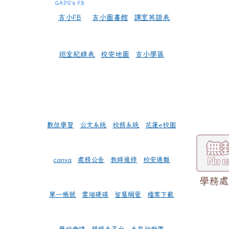
吉小FB
吉小圖書館
課室英語表
巡堂紀錄表
校安地圖
吉小學區
數位學習
公文系統
校務系統
花蓮e校園
canva
處務公告
教師進修
校安通報
學務處
單一帳號
雲端硬碟
智慧網管
檔案下載