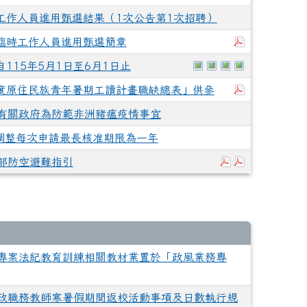
工作人員進用甄選結果（1次公告第1次招聘）
下載：花蓮縣
礙臨時工作人員進用甄選簡章
於彈跳視窗觀看：11503
於彈跳視窗觀看：S__
於彈跳視窗觀看：S
於彈跳視窗觀看
115年5月1日至6月1日止
下載：115
年度原住民族青年暑期工讀計畫職缺總表」供參
有關政府為防範非洲豬瘟疫情事宜
)調整每次申請最長核准期限為一年
下載：內政部 防
下載：防空避難
部防空避難指引
專案法紀教育訓練相關教材業置於「政風業務專
政職務教師寒暑假期間返校活動事項及日數執行規