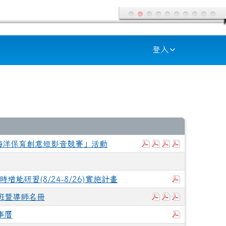
登入
下載：376555500A_
下載：376555500
下載：3765555
下載：376555
海洋保育創意短影音競賽」活動
下載：花蓮縣
增能研習(8/24-8/26)實施計畫
下載：115學年度
下載：115學
下載：115
班暨導師名冊
下載：115
事曆