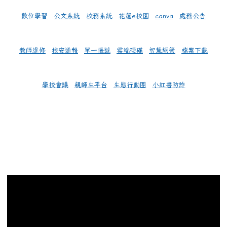
數位學習
公文系統
校務系統
花蓮e校園
canva
處務公告
教師進修
校安通報
單一帳號
雲端硬碟
智慧網管
檔案下載
學校會議
親師生平台
生態行動團
小紅書防詐