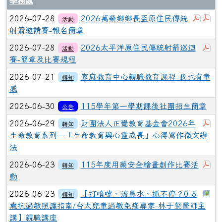
學務處
下載：
下
2026-07-28
2026萬榮鄉鄉長盃原住民傳統
活動
射箭邀請賽-報名簡章
下
2026-07-28
2026太平洋原住民傳統射箭巡迴
活動
賽-簡章及比賽規程
2026-07-21
家庭教育中心親職教育課程-我也有童
轉知
感
2026-06-30
115學年第一學期課後社團招生簡章
公告
下
2026-06-29
財團法人正覺教育基金會2026年
轉知
生命教育系列─「生命教育與心靈成長」心得寫作徵文辦
法
下
2026-06-23
115年度用藥安全繪畫創作比賽活
轉知
動
於
2026-06-23
【打噴嚏、流鼻水、抓不停？0-8
轉知
歲抗過敏照護指南/台大兒童過敏免疫專家-林于粲醫師主
講】親職講座