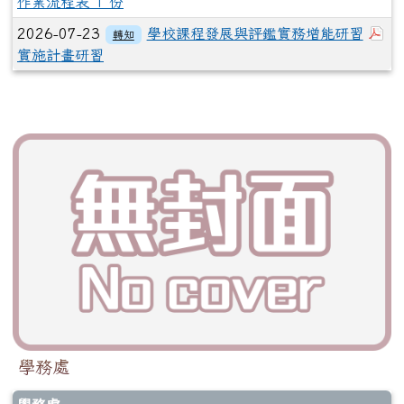
作業流程表 1 份
下
2026-07-23
學校課程發展與評鑑實務增能研習
轉知
實施計畫研習
學務處