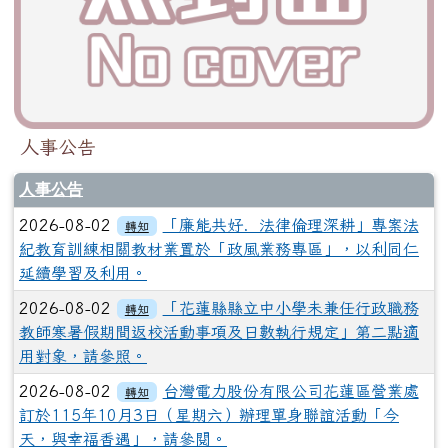
人事公告
人事公告
2026-08-02
「廉能共好．法律倫理深耕」專案法
轉知
紀教育訓練相關教材業置於「政風業務專區」，以利同仁
延續學習及利用。
2026-08-02
「花蓮縣縣立中小學未兼任行政職務
轉知
教師寒暑假期間返校活動事項及日數執行規定」第二點適
用對象，請參照。
2026-08-02
台灣電力股份有限公司花蓮區營業處
轉知
訂於115年10月3日（星期六）辦理單身聯誼活動「今
天，與幸福香遇」，請參閱。