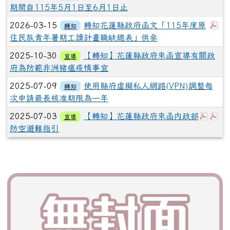
期間自115年5月1日至6月1日止
下
2026-03-15
轉知花蓮縣政府函文「115年度原
轉知
住民族青年暑期工讀計畫職缺總表」供參
2025-10-30
【轉知】花蓮縣政府來函宣導有關政
宣導
府為防範非洲豬瘟疫情事宜
2025-07-09
使用縣府虛擬私人網路(VPN)調整每
轉知
次申請最長核准期限為一年
下載
下
2025-07-03
【轉知】花蓮縣政府來函內政部
宣導
防空避難指引