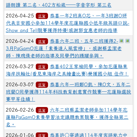
語朗讀 第二名、402方柏崴──字音字形 第三名
2026-04-25
恭喜一年2班高O芯、一年3班謝O妍
狂賀
代表吉安國小參加114學年度花蓮縣國小低年級英語口說-
Show and Tell競賽獲得特優!感謝郭宜惠老師的指導
於彈跳
於
2026-04-24
恭喜六年二班、五年二班獲得2-
狂賀
3月PaGamO花蓮「素養達人風雲榜」，感謝蔡孟潔老
師、陳琬倩老師的指導及同學們的踴躍參與。
2026-03-27
恭喜402王家榆同學，參加花蓮縣東
狂賀
海岸扶輪社(看見東海岸之美繪畫比賽)榮獲國小組 佳作！
2026-03-07
恭喜六年一班鄭O凱、陳O文，五年二
狂賀
班藺O同學獲得114年科技教育創意實作競賽—花蓮縣選拔
賽甲等佳績！
2026-02-26
六年二班蔡孟潔老師參加114學年花
狂賀
蓮縣PaGamO素養學習法定議題教案競賽，獲得全縣第二
名。
2026-01-06
恭喜許○寧通過114年度客語能力中
狂賀