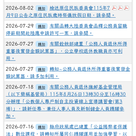
下載：37
下載：
下
2026-08-02
檢送原住民族委員會115年7
轉知
月9日公告之原住民族歲時祭儀放假日期，請參閱。
2026-07-29
有關函轉大陸委員會函釋公務員留職
轉知
停薪期間赴陸應申請許可一案，請參閱。
2026-07-27
有關銓敘部建置「公務人員退休所得
轉知
重審後實發金額試算器」，公立學校退休教職員亦可利
用。
2026-07-27
轉知~公務人員退休所得重審後實發金
轉知
額試算器，請多加利用。
2026-07-18
有關公務人員退休撫卹基金管理局
轉知
（以下簡稱基管局）115年8月26日13時30分至16時30
分辦理「公教個人專戶制自主投資線上宣導講習會(第3
場)」，請新任專、兼任人事人員及新制儲金人員踴躍參
加。
2026-07-16
縣府政風處已建置「公益揭弊者保護
轉知
法」數位課程，請轉知所屬同仁踴躍運用並加強學習，以