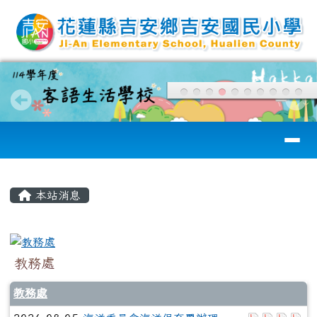
花蓮縣吉安國小
跳至主內容區
導覽列
頁尾區域
主內容區域
本站消息
教務處
教務處