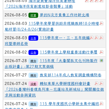
下載：3765
下載：37
下載：
下載
2026-08-05
海洋委員會海洋保育署辦理
「2026海洋保育創意短影音競賽」活動
2026-08-05
夢的N次方素養工作坊新北場
研習
下
2026-08-03
115學年度學習扶助非現職教師18小時增
能研習(8/24-8/26)實施計畫
下載：1
下載
下
2026-08-03
115學年度一、三、五年級編
公告
班暨導師名冊
下
2026-08-02
115學年度上學期重要活動行事曆
公告
於
2026-07-28
115年度「太魯閣族文化刊物製作
轉知
出版計畫」-第27期文案徵稿
2026-07-27
教育部114年成人教育調查機構問卷
轉知
下載：
下
2026-07-24
轉知東華大學辦理國科會計畫
活動
「2026臺灣科普環島列車－花蓮站及新城站」闖關攤位徵
求與活動參與資訊
下
2026-07-24
115 學年度國民小學新生集中編班
轉知