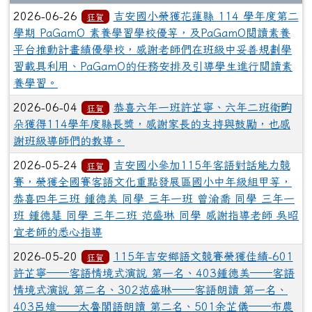
2026-06-26
吉安國小榮獲花蓮縣 114 學年度第二
狂賀
學期 PaGamO 素養學習學校優等，及PaGamO閱讀素養
平台推動計畫績優學校，感謝老師們在班級中妥善規劃學
習載具利用、PaGamO的任務安排及引導學生進行閱讀素
養學習。
2026-06-04
恭喜六年一班許芷寧、六年二班衛畇
狂賀
朵獲得114學年度縣長獎，感謝家長的支持與鼓勵，也感
謝班級導師們的教導。
2026-05-24
吉安國小參加115年客語對話能力競
狂賀
賽，榮獲全國賽客語文化重點發展區國小中年級組甲等，
恭喜四年三班 鍾德美 同學 三年一班 曾渝喬 同學 三年一
班 鍾德慧 同學 三年二班 范盛琳 同學 感謝指導老師 吳昭
宜老師的悉心指導
2026-05-20
115年吉安鄉語文競賽榮獲佳績-601
狂賀
許芷寧──客語情境式演說 第一名、403鍾德美──客語
情境式演說 第二名、302范盛琳──客語朗讀 第一名、
403呂雉──太魯閣語朗讀 第二名、501余芷儀──布農